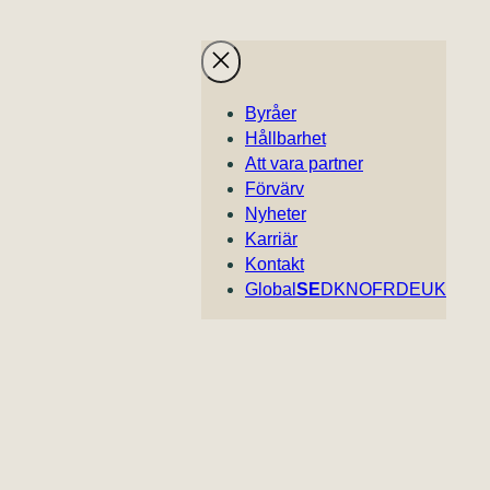
Byråer
Hållbarhet
Att vara partner
Förvärv
Nyheter
Karriär
Kontakt
Global
SE
DK
NO
FR
DE
UK