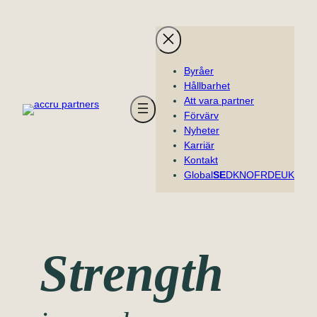
Hoppa
till
innehåll
Byråer
Hållbarhet
Att vara partner
Förvärv
Nyheter
Karriär
Kontakt
Global
SE
DK
NO
FR
DE
UK
Strength