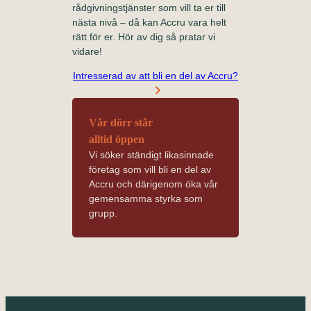
rådgivningstjänster som vill ta er till
nästa nivå – då kan Accru vara helt
rätt för er. Hör av dig så pratar vi
vidare!
Intresserad av att bli en del av Accru?
Vår dörr står
alltid öppen
Vi söker ständigt likasinnade
företag som vill bli en del av
Accru och därigenom öka vår
gemensamma styrka som
grupp.