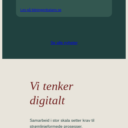
Les på tidningenbalans.se
Se alle nyheter
Vi tenker
digitalt
Samarbeid i stor skala setter krav til
strømlinjeformede prosesser,