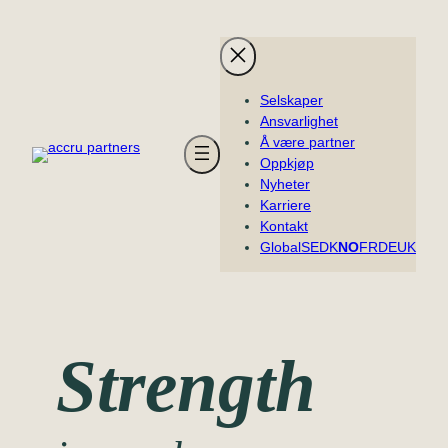
Hopp
til
innhold
Selskaper
Ansvarlighet
Å være partner
Oppkjøp
Nyheter
Karriere
Kontakt
Global
SE
DK
NO
FR
DE
UK
Strength