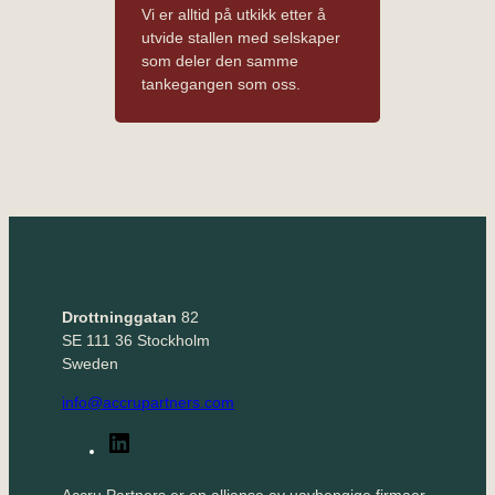
Vi er alltid på utkikk etter å
utvide stallen med selskaper
som deler den samme
tankegangen som oss.
Drottninggatan
82
SE 111 36 Stockholm
Sweden
info@accrupartners.com
LinkedIn
Accru Partners er en allianse av uavhengige firmaer